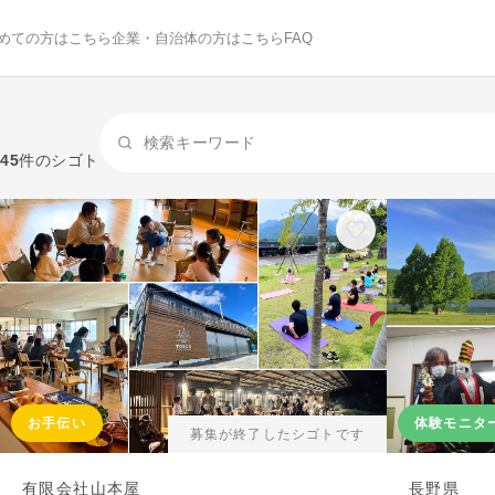
めての方はこちら
企業・自治体の方はこちら
FAQ
45
件のシゴト
お手伝い
体験モニタ
募集が終了したシゴトです
有限会社山本屋
長野県