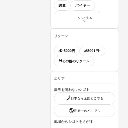
調査
バイヤー
企画・マーケティング
もっと見る
翻訳・通訳
リターン
営業・事業開発
講師・イベント登壇
💰~5000円
💰5001円~
Webディレクター
🎁その他のリターン
エンジニア
デザイナー
地域おこし協力隊
エリア
お手伝い
その他
場所を問わないシゴト
🗾
日本なら全国どこでも
🌎️
世界中のどこでも
地域からシゴトをさがす