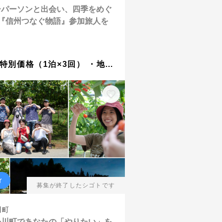
ーパーソンと出会い、四季をめぐ
。『信州つなぐ物語』参加旅人を
・宿泊特別価格（1泊×3回） ・地域での無料体験 ・東京（銀座）で開催する限定イベントへご招待
ィ
募集が終了したシゴトです
川町
松川町であなたの「やりたい」を