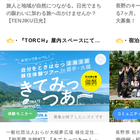
旅人と地域が自然につながる。日光でまち
長野のキ
の賑わいに加わる旅へ出かけませんか？
る7ヶ月
【TENJIKU日光】
大募集！
・『TORCH』屋内スペースにて無料宿泊（1組2名まで） ・『TORCH』のコワーキングスペース利用 ・地域住民や利用者との交流機会 ・ランチ会や交流イベントへの参加の機会 ・日光で暮らすように過ごす体験
体験モニター
コミュニテ
募集が終了したシゴトです
一般社団法人おらが大槌夢広場 移住定住事務局
長野県 松
【岩手県 大槌町】『きてみっつあー！ ～
南信州・