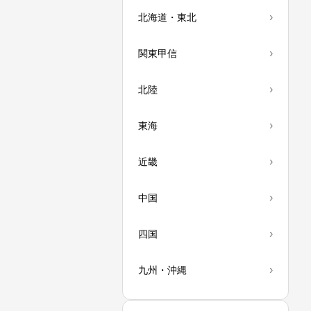
›
北海道・東北
›
関東甲信
›
北陸
›
東海
›
近畿
›
中国
›
四国
›
九州・沖縄