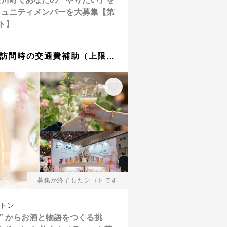
ミュニティメンバーを大募集【第
ト】
・現地訪問時の交通費補助（上限15,000円 × 3回） ・移住促進住宅の特別利用（1棟2,000円/泊） ・『清流苑』宿泊補助（1回 / 日付指定あり）
募集が終了したシゴトです
トン
花” からお酒と物語をつくる挑