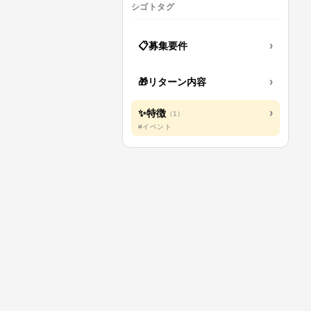
シゴトタグ
›
📋
募集要件
›
🎁
リターン内容
›
✨
特徴
（
1
）
#イベント