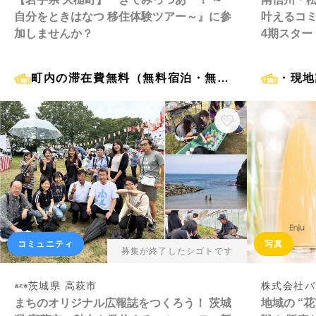
自分をときはなつ 移住体験ツアー～』に参
叶えるコ
加しませんか？
4期スター
町内の滞在費無料（無料宿泊・無料体験）
コミュニティ
写真
募集が終了したシゴトです
茨城県 高萩市
株式会社バ
まちのオリジナル広報誌をつくろう！ 茨城
地域の “