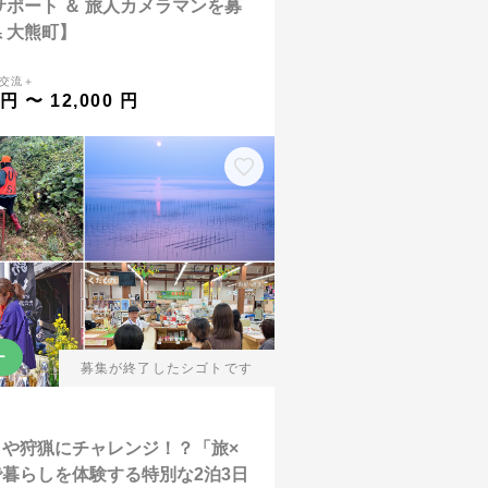
サポート ＆ 旅人カメラマンを募
 大熊町】
交流＋
 円 〜 12,000 円
ー
募集が終了したシゴトです
りや狩猟にチャレンジ！？「旅×
暮らしを体験する特別な2泊3日