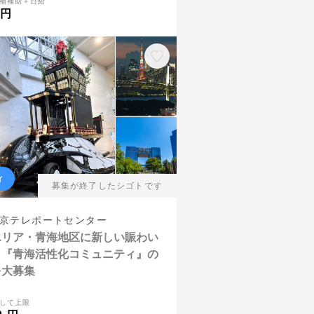
補補助＋日給
 円
ィ
募集が終了したシゴトです
京テレポートセンター
エリア・青海地区に新しい賑わい
！『青海活性化コミュニティ』の
を大募集
して上限