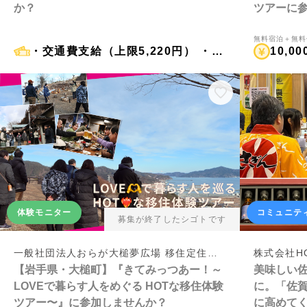
か？
ツアーに参
市】
無料宿泊＋無料
・交通費支給（上限5,220円） ・釣り船「松鶴丸」の乗船体験 ・昼食の提供あり（地元人気店）
10,00
体験モニター
コミュニテ
募集が終了したシゴトです
一般社団法人おらが大槌夢広場 移住定住事務局
株式会社HO
【岩手県・大槌町】『きてみっつあー！～
美味しい
LOVEで暮らす人をめぐる HOTな移住体験
に。「佐
ツアー〜』に参加しませんか？
に高めて