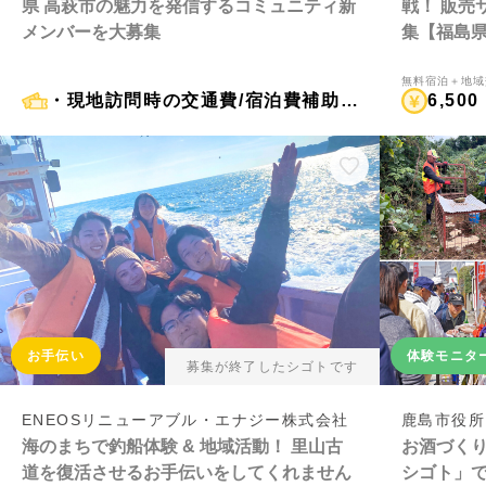
県 高萩市の魅力を発信するコミュニティ新
戦！ 販売
メンバーを大募集
集【福島県
無料宿泊＋地域
・現地訪問時の交通費/宿泊費補助（上限13,000円 × 2回まで） ・地域住民との特別な交流 ・高萩市に興味がある旅人とのつながり
6,500
お手伝い
体験モニタ
募集が終了したシゴトです
ENEOSリニューアブル・エナジー株式会社
鹿島市役所
海のまちで釣船体験 & 地域活動！ 里山古
お酒づく
道を復活させるお手伝いをしてくれません
シゴト」で