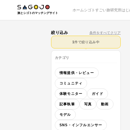
ホーム
シゴト
すごい旅研究所
はじ
旅とシゴトのマッチングサイト
絞り込み
条件をすべてクリア
1
件で絞り込み中
カテゴリ
情報提供・レビュー
コミュニティ
体験モニター
ガイド
記事執筆
写真
動画
モデル
SNS・インフルエンサー