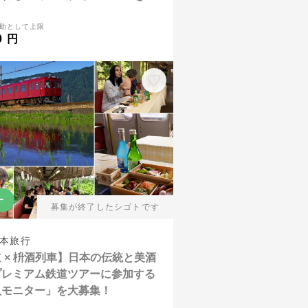
助として上限
0 円
ー
募集が終了したシゴトです
本旅行
 × 枡酒列車】日本の伝統と美酒
プレミアム鉄道ツアーに参加する
人モニター」を大募集！