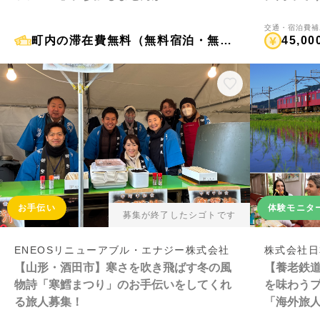
募集！
交通・宿泊費補
町内の滞在費無料（無料宿泊・無料体験）
45,00
お手伝い
体験モニタ
募集が終了したシゴトです
ENEOSリニューアブル・エナジー株式会社
株式会社日
【山形・酒田市】寒さを吹き飛ばす冬の風
【養老鉄道
物詩「寒鱈まつり」のお手伝いをしてくれ
を味わう
る旅人募集！
「海外旅