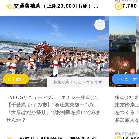
宿泊無料＋交通
交通費補助（上限20,000円/組）＋『シナモロール列車』に特別価格で乗車（5,000円/人）
7,700
お手伝い
コミュニテ
募集が終了したシゴトです
ENEOSリニューアブル・エナジー株式会社
株式会社東
【千葉県 いすみ市】“勇壮関東随一” の
東京湾岸
「大原はだか祭り」でお神輿を担いでみま
をつくる
せんか？
参加旅人
現地訪問経費と