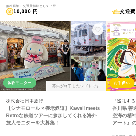
無料宿泊＋交通費補助として上限
10,000 円
体験モニター
お手伝い
募集が終了したシゴトです
株式会社日本旅行
『巡礼する
【シナモロール × 養老鉄道】Kawaii meets
香川県 善
Retroな鉄道ツアーに参加してくれる海外
空海の精
旅人モニターを大募集！
アート』
募集