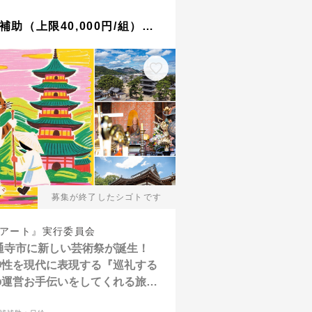
交通費補助（上限40,000円/組）＋『枡酒列車』に特別価格で乗車（5,000円/人）
募集が終了したシゴトです
アート』実行委員会
通寺市に新しい芸術祭が誕生！
神性を現代に表現する『巡礼する
の運営お手伝いをしてくれる旅人