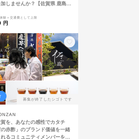
加しませんか？【佐賀県 鹿島
体験＋交通費として上限
0 円
ィ
募集が終了したシゴトです
NZAN
佐賀を、あなたの感性でカタチ
賀の赤酢」のブランド価値を一緒
くれるコミュニティメンバーを大