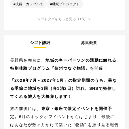
#
夫婦・カップルで
#
継続プロジェクト
シゴトタグをもっと見る
（+
8
）
シゴト詳細
募集概要
長野県を舞台に、
地域のキーパーソンの活動に触れる
特別体験プログラム『信州つなぐ物語』
を開催！
「2026年7月～2027年1月」の指定期間のうち、異な
る季節に地域を3回（各1泊2日）訪れ、SNSで発信し
てくれる旅人を大募集します！
旅の前後には、
東京・銀座で限定イベントを開催予
定。
6月のキックオフイベントからはじまり、最後に
はあなたが数ヶ月かけて築いた “物語” を振り返る報告