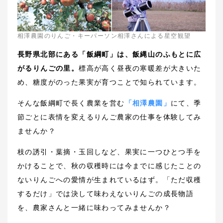
相澤農園のりんご・キーパーソン相澤さんによる星空観望
長野県北部にある「飯綱町」は、飯縄山のふもとに広
がるりんごの里。
標高が高く昼夜の寒暖差が大きいた
め、糖度がのった果実が育つことで知られています。
そんな飯綱町で長く農業を営む
「相澤農園」
にて、季
節ごとに表情を変えるりんご農家の仕事を体験してみ
ませんか？
枝の誘引・葉摘・玉回しなど、果実に一つひとつ手を
かけることで、秋の収穫時には今までに感じたことの
ないりんごへの愛情が生まれているはず。「ただ収穫
するだけ」では決して味わえないりんごの成長物語
を、農家さんと一緒に味わってみませんか？