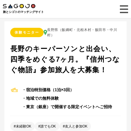
旅とシゴトのマッチングサイト
長野県（飯綱町・北相木村・飯田市・中川
体験モニター
村）
長野のキーパーソンと出会い、
四季をめぐる7ヶ月。『信州つな
ぐ物語』参加旅人を大募集！
・東京（銀座）で開催する限定イベントへご招待
#
未経験OK
#
誰でもOK
#
友人と参加OK