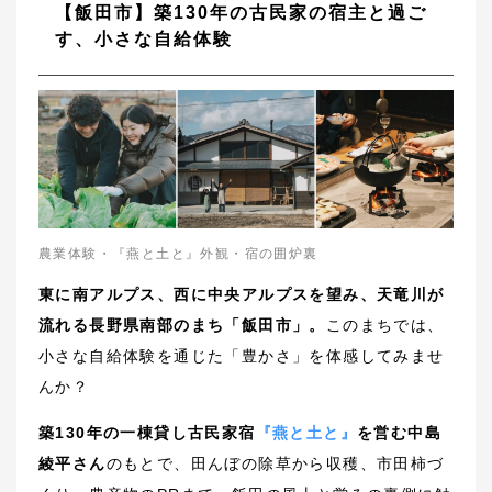
【飯田市】築130年の古民家の宿主と過ご
す、小さな自給体験
農業体験・『燕と土と』外観・宿の囲炉裏
東に南アルプス、西に中央アルプスを望み、天竜川が
流れる長野県南部のまち「飯田市」。
このまちでは、
小さな自給体験を通じた「豊かさ」を体感してみませ
んか？
築130年の一棟貸し古民家宿
『燕と土と』
を営む中島
綾平さん
のもとで、田んぼの除草から収穫、市田柿づ