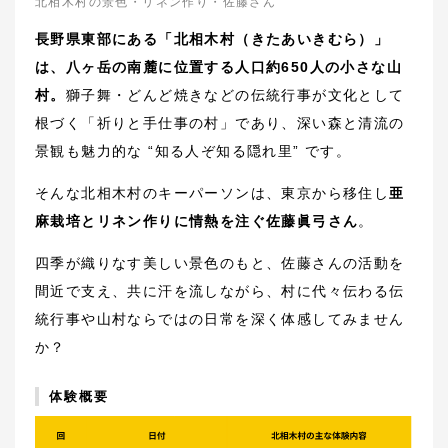
北相木村の景色・リネン作り・佐藤さん
長野県東部にある「北相木村（きたあいきむら）」
は、八ヶ岳の南麓に位置する人口約650人の小さな山
村。
獅子舞・どんど焼きなどの伝統行事が文化として
根づく「祈りと手仕事の村」であり、深い森と清流の
景観も魅力的な “知る人ぞ知る隠れ里” です。
そんな北相木村のキーパーソンは、東京から移住し
亜
麻栽培とリネン作りに情熱を注ぐ佐藤眞弓さん
。
四季が織りなす美しい景色のもと、佐藤さんの活動を
間近で支え、共に汗を流しながら、村に代々伝わる伝
統行事や山村ならではの日常を深く体感してみません
か？
体験概要