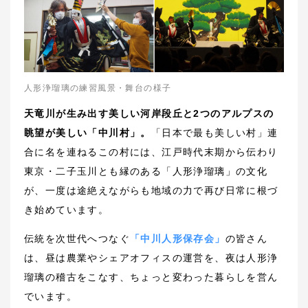
人形浄瑠璃の練習風景・舞台の様子
天竜川が生み出す美しい河岸段丘と2つのアルプスの
眺望が美しい「中川村」。
「日本で最も美しい村」連
合に名を連ねるこの村には、江戸時代末期から伝わり
東京・二子玉川とも縁のある「人形浄瑠璃」の文化
が、一度は途絶えながらも地域の力で再び日常に根づ
き始めています。
伝統を次世代へつなぐ
「中川人形保存会」
の皆さん
は、昼は農業やシェアオフィスの運営を、夜は人形浄
瑠璃の稽古をこなす、ちょっと変わった暮らしを営ん
でいます。