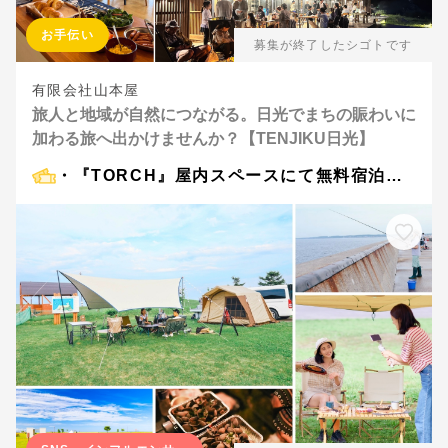
お手伝い
募集が終了したシゴトです
有限会社山本屋
旅人と地域が自然につながる。日光でまちの賑わいに
加わる旅へ出かけませんか？【TENJIKU日光】
・『TORCH』屋内スペースにて無料宿泊（1組2名まで） ・『TORCH』のコワーキングスペース利用 ・地域住民や利用者との交流機会 ・ランチ会や交流イベントへの参加の機会 ・日光で暮らすように過ごす体験