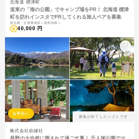
北海道 標津町
道東の「海の公園」でキャンプ場をPR！ 北海道 標津
町を訪れインスタでPRしてくれる旅人ペアを募集
宿泊費・交通費補助＋無料体験＋
40,000 円
お手伝い
募集が終了したシゴトです
株式会社紡縁社
長野の大自然に囲まれて過ごす夏！ 千人塚公園でマ