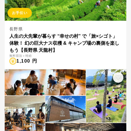
お手伝い
長野県
人生の大先輩が暮らす “幸せの村” で「旅×シゴト」
体験！ 幻の巨大ナス収穫 & キャンプ場の裏側を楽し
もう【長野県 天龍村】
無料宿泊＋時給
1,100 円