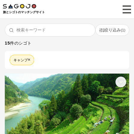
旅とシゴトのマッチングサイト
絞り込み
(
1
)
15
件のシゴト
×
キャンプ