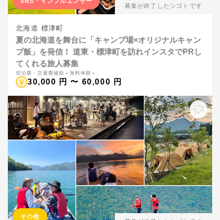
SNS・インフルエンサー
募集が終了したシゴトです
北海道 標津町
夏の北海道を舞台に「キャンプ場×オリジナルキャン
プ飯」を発信！ 道東・標津町を訪れインスタでPRし
てくれる旅人募集
宿泊費・交通費補助＋無料体験＋
30,000 円 〜 60,000 円
その他