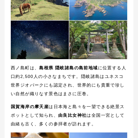
西ノ島町は、
島根県 隠岐諸島の島前地域
に位置する人
口約2,500人の小さなまちです。隠岐諸島はユネスコ
世界ジオパークにも認定され、世界的にも貴重で珍し
い自然が織りなす景色はまさに圧巻。
国賀海岸の摩天崖
は日本海と島々を一望できる絶景ス
ポットとして知られ、
由良比女神社
は全国一宮として
由緒も古く、多くの参拝者が訪れます。