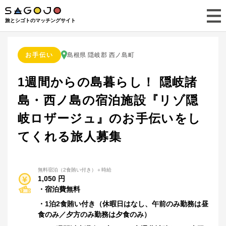
旅とシゴトのマッチングサイト
お手伝い
島根県 隠岐郡 西ノ島町
1週間からの島暮らし！ 隠岐諸
島・西ノ島の宿泊施設『リゾ隠
岐ロザージュ』のお手伝いをし
てくれる旅人募集
無料宿泊（2食賄い付き）＋時給
1,050 円
・1泊2食賄い付き（休暇日はなし、午前のみ勤務は昼