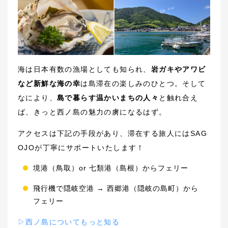
海は日本有数の漁場としても知られ、
岩ガキやアワビ
など新鮮な海の幸
は島滞在の楽しみのひとつ。そして
なにより、
島で暮らす温かいまちの人々
と触れ合え
ば、きっと西ノ島の魅力の虜になるはず。
アクセスは下記の手段があり、滞在する旅人にはSAG
OJOが丁寧にサポートいたします！
境港（鳥取）or 七類港（島根）からフェリー
飛行機で隠岐空港 → 西郷港（隠岐の島町）から
フェリー
▷西ノ島についてもっと知る