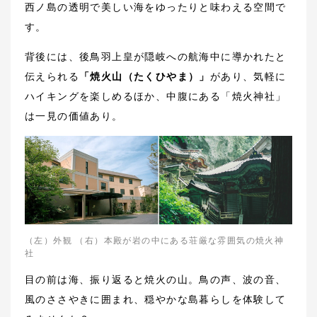
西ノ島の透明で美しい海をゆったりと味わえる空間で
す。
背後には、後鳥羽上皇が隠岐への航海中に導かれたと
伝えられる
「焼火山（たくひやま）」
があり、気軽に
ハイキングを楽しめるほか、中腹にある「焼火神社」
は一見の価値あり。
（左）外観 （右）本殿が岩の中にある荘厳な雰囲気の焼火神
社
目の前は海、振り返ると焼火の山。鳥の声、波の音、
風のささやきに囲まれ、穏やかな島暮らしを体験して